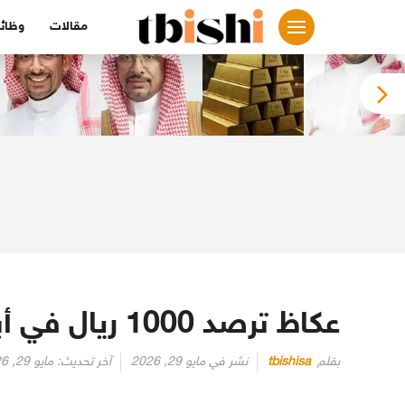
لتجاوز
مقالات
وظائ
لى
لمحتوى
عكاظ ترصد 1000 ريال في أبل قفزت إلى 1.37 مليون ريال
بقلم
tbishisa
نشر في
مايو 29, 2026
آخر تحديث:
مايو 29, 2026