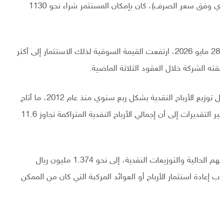
وبمبلغ يعادل قرابة 266 دولاراً (ما يوازي 1000 ريال سعودي وفق سعر الصرف)، كان بإمكان المستثمر شراء نحو 1130
ومع صعود سهم أبل إلى نحو 313.26 دولاراً في تداولات 28 مايو 2026، ارتفعت القيمة السوقية لذلك الاستثمار إلى أكثر
ولم تقتصر المكاسب على ارتفاع قيمة السهم، إذ أعادت أبل توزيع الأرباح النقدية بشكل ربع سنوي منذ عام 2012، ما أتاح
للمستثمرين الاستفادة من عشرات التوزيعات النقدية. وتشير التقديرات إلى أن إجمالي الأرباح النقدية المتراكمة تجاوز 11.6
وبذلك، تصل القيمة الإجمالية للاستثمار، شاملاً قيمة الأسهم الحالية والتوزيعات النقدية، إلى نحو 1.374 مليون ريال
ي المئة، دون احتساب إعادة استثمار الأرباح أو العوائد المركبة التي كان من الممكن