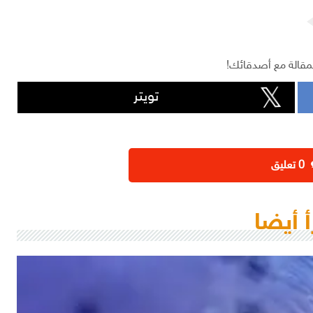
مقالة مع أصدقائك!
تويتر
‫0 تعليق
أ أيضا