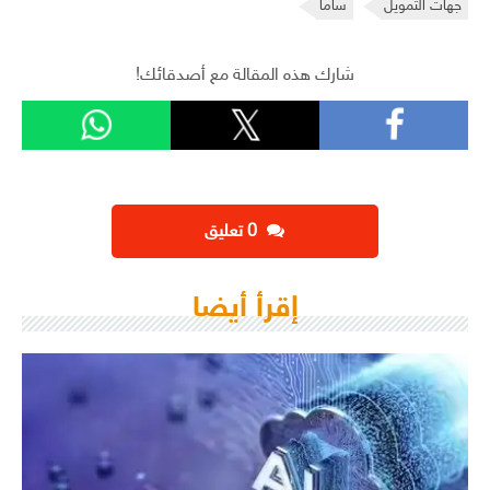
جهات التمويل
ساما
شارك هذه المقالة مع أصدقائك!
‫0 تعليق
إقرأ أيضا