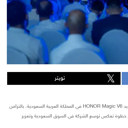
تويتر
أعلنت شركة HONOR عن إطلاق هاتفها القابل للطي الجديد HONOR Magic V6 في المملكة العربية السعودية، بالتزامن
 قطاع الأعمال الجديد HONOR Business، في خطوة تعكس توسع الشركة في السوق السعودية وتعزيز