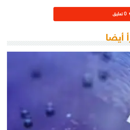
‫0 تعليق
أ أيضا