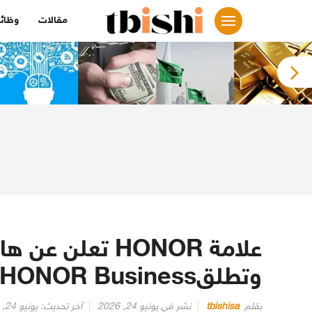
لتجاوز
مقالات
وظائ
لى
لمحتوى
وتطلقHONOR Business خلال حدث إطلاق بارز بالرياض
بقلم
tbishisa
نشر في
يونيو 24, 2026
آخر تحديث:
يونيو 24, 2026