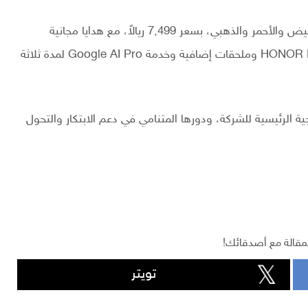
ويتوفر HONOR Magic V6 بأربعة ألوان هي الأسود والأبيض والأحمر والذهبي، بسعر 7,499 ريالاً، مع هدايا مجانية
للمشترين خلال فترة الطلب المسبق تشمل جهاز HONOR Pad X9a وملحقات إضافية وخدمة Google AI Pro لمدة ثلاثة
ية الرئيسية للشركة، ودورها المتنامي في دعم الابتكار والتحول
مقالة مع أصدقائك!
تويتر