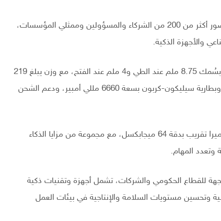
وجاء الإعلان خلال حدث استضافته الشركة في الرياض بحضور أكثر من 200 من الشركاء والمسؤولين وممثلي المؤسسات،
عي والأجهزة الذكية.
ويتميز هاتف HONOR Magic V6 بتصميم فائق النحافة بسُمك 8.75 ملم عند الطي و4 ملم عند الفتح، مع وزن يبلغ 219
غراماً فقط، إضافة إلى شاشة داخلية بقياس 7.95 بوصة، وبطارية سيليكون-كربون بسعة 6660 مللي أمبير، ودعم الشحن
كما يأتي الهاتف بمعالج Snapdragon 8 Elite Gen 5 وكاميرا تقريب بدقة 64 ميجابكسل، مع مجموعة من مزايا الذكاء
HON عن حلول جديدة موجهة للقطاع الحكومي والشركات، تشمل أجهزة وتقنيات ذكية
لية وتحسين مستويات السلامة والإنتاجية في بيئات العمل