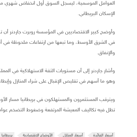
العوامل الموسمية، ليسجل السوق أول انخفاض شهري منذ ب
الإسكان البريطاني.
وأوضح كبير الاقتصاديين في المؤسسة روبرت جاردنر أن تب
في الشرق الأوسط، وما تبعها من ارتفاعات ملحوظة في أسع
والإنفاق.
وهو ما أسهم في تقليص الإقبال على شراء المنازل وإبطاء وت
ويترقب المستثمرون والمستهلكون في بريطانيا مسار الأوض
تظل فيه تكاليف المعيشة المرتفعة وضغوط التضخم عوامل
أسعار الفائدة
أسعار المنازل
الأوضاع الاقتصادية
بريطانيا