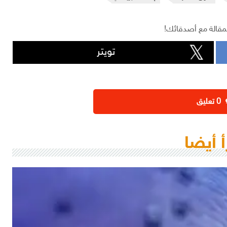
مقالة مع أصدقائك!
تويتر
‫0 تعليق
أ أيضا