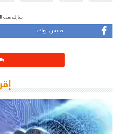
شارك هذه ال
فايس بوك
إقر