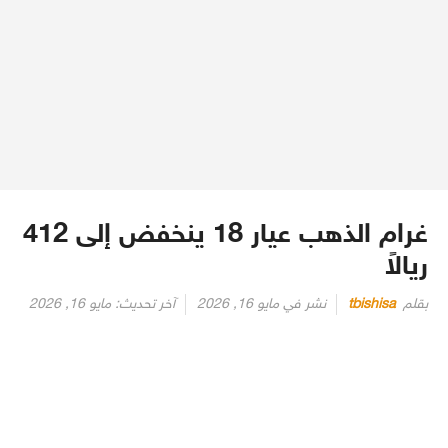
غرام الذهب عيار 18 ينخفض إلى 412
ريالاً
بقلم
tbishisa
نشر في
مايو 16, 2026
آخر تحديث:
مايو 16, 2026