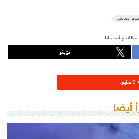
وخ الأمريكي
مقالة مع أصدقائك!
تويتر
‫0 تعليق
أ أيضا