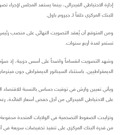
إدارة الاحتياطي الفيدرالي، بينما يستعد المجلس لإجراء تصو
للبنك المركزي خلفاً لـ جيروم باول.
ومن المتوقع أن يُعقد التصويت النهائي على منصب رئيس الا
تستمر لمدة أربع سنوات.
وشهد التصويت انقساماً واضحاً على أسس حزبية، إذ صوّ
الديمقراطيين، باستثناء السيناتور الديمقراطي جون فيترما
ويأتي تعيين وارش في توقيت حساس بالنسبة للاقتصاد ال
على الاحتياطي الفيدرالي من أجل خفض أسعار الفائدة، رغم
وتزايدت الضغوط التضخمية في الولايات المتحدة مدفوعة بار
من قدرة البنك المركزي على تنفيذ تخفيضات سريعة في أسعا