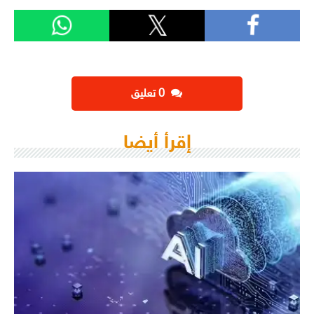
‫0 تعليق
إقرأ أيضا