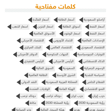
كلمات مفتاحية
أرامكو السعودية
أسعار الطاقة
أسعار الفائدة
أسعار النفط
أسواق الطاقة
اسعار البنزين
اسعار الذهب
اسعار النفط
اسعار الوقود
الأسواق العالمية
الإمدادات العالمية
الاتحاد الأوروبي
الاقتصاد الأمريكي
الاقتصاد السعودي
الاقتصاد العالمي
البنك المركزي
التوترات الجيوسياسية
الجهات الحكومية
الدولار الأمريكي
الذكاء الاصطناعي
الرئيس الأمريكي
الرئيس التنفيذي
الرسوم الجمركية
السعودية
السوق المالية
السياسة النقدية
الشرق الأوسط
الطاقة العالمية
القطاع الخاص
المملكة العربية السعودية
النقد الدولي
النمو الاقتصادي
الهيئة العامة
الولايات المتحدة
حرب إيران
حرب ايران
دونالد ترامب
دونالد ترمب
رؤية السعودية 2030
رؤية المملكة 2030
عكاظ
مضيق هرمز
هرمز
هيئة السوق المالية
وزير الصناعة