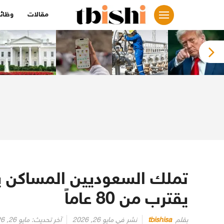
لتجاوز
مقالات
وظائ
لى
لمحتوى
يقترب من 80 عاماً
بقلم
tbishisa
نشر في
مايو 26, 2026
آخر تحديث:
مايو 26, 2026