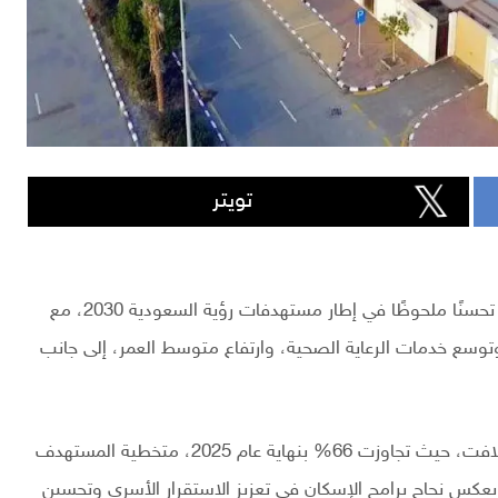
تويتر
تشهد مؤشرات جودة الحياة في المملكة العربية السعودية تحسنًا ملحوظًا في إطار مستهدفات رؤية السعودية 2030، مع
وسع خدمات الرعاية الصحية، وارتفاع متوسط العمر، إلى جانب
فقد ارتفعت نسبة تملك الأسر السعودية للمساكن بشكل لافت، حيث تجاوزت 66% بنهاية عام 2025، متخطية المستهدف
ام، مقارنة بـ47% في عام 2016، وهو ما يعكس نجاح برامج الإسكان في تعزيز الاستقرار الأسري وتحسين