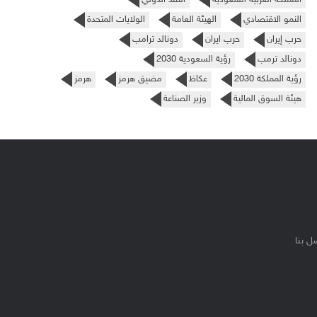
النمو الاقتصادي
الهيئة العامة
الولايات المتحدة
حرب إيران
حرب ايران
دونالد ترامب
دونالد ترمب
رؤية السعودية 2030
رؤية المملكة 2030
عكاظ
مضيق هرمز
هرمز
هيئة السوق المالية
وزير الصناعة
ل بنا