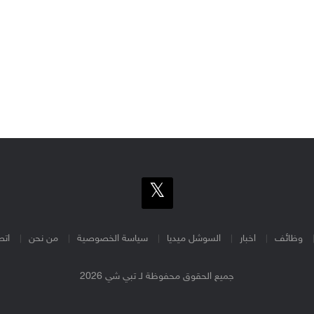
وظائف
اخبار
السوشل ميديا
سياسة الخصوصية
من نحن
اتص
جميع الحقوق محفوظة لـ تبي شي 2026