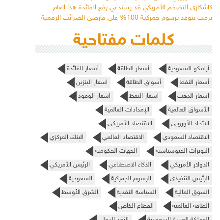
كاشكاري التضخم الأمريكي قد يستدعي رفع الفائدة هذا العام
ترمب يتوعد برسوم جمركية 100% على فارضي الضرائب الرقمية
كلمات مفتاحية
أرامكو السعودية
أسعار الطاقة
أسعار الفائدة
أسعار النفط
أسواق الطاقة
اسعار البنزين
اسعار الذهب
اسعار النفط
اسعار الوقود
الأسواق العالمية
الإمدادات العالمية
الاتحاد الأوروبي
الاقتصاد الأمريكي
الاقتصاد السعودي
الاقتصاد العالمي
البنك المركزي
التوترات الجيوسياسية
الجهات الحكومية
الدولار الأمريكي
الذكاء الاصطناعي
الرئيس الأمريكي
الرئيس التنفيذي
الرسوم الجمركية
السعودية
السوق المالية
السياسة النقدية
الشرق الأوسط
الطاقة العالمية
القطاع الخاص
المملكة العربية السعودية
النقد الدولي