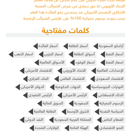
فرنسا تحث البنك الدولي على عدم التخلي عن هدف المناخ
الاتحاد الأوروبي لنا حق سيادي في فرض الضرائب التقنية
كاشكاري التضخم الأمريكي قد يستدعي رفع الفائدة هذا العام
ترمب يتوعد برسوم جمركية 100% على فارضي الضرائب الرقمية
كلمات مفتاحية
أرامكو السعودية
أسعار الطاقة
أسعار الفائدة
أسعار النفط
أسواق الطاقة
اسعار البنزين
اسعار الذهب
اسعار النفط
اسعار الوقود
الأسواق العالمية
الإمدادات العالمية
الاتحاد الأوروبي
الاقتصاد الأمريكي
الاقتصاد السعودي
الاقتصاد العالمي
البنك المركزي
التوترات الجيوسياسية
الجهات الحكومية
الدولار الأمريكي
الذكاء الاصطناعي
الرئيس الأمريكي
الرئيس التنفيذي
الرسوم الجمركية
السعودية
السوق المالية
السياسة النقدية
الشرق الأوسط
الطاقة العالمية
القطاع الخاص
المملكة العربية السعودية
النقد الدولي
النمو الاقتصادي
الهيئة العامة
الولايات المتحدة