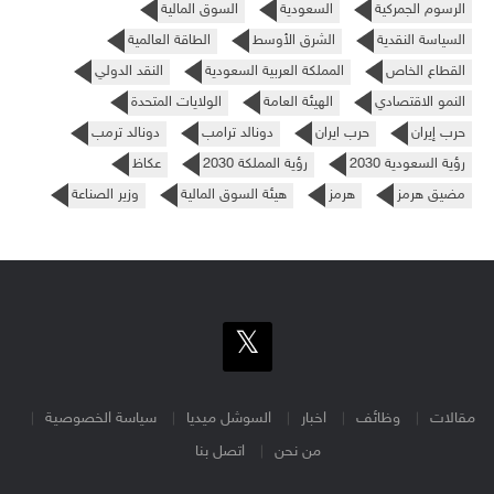
الرسوم الجمركية
السعودية
السوق المالية
السياسة النقدية
الشرق الأوسط
الطاقة العالمية
القطاع الخاص
المملكة العربية السعودية
النقد الدولي
النمو الاقتصادي
الهيئة العامة
الولايات المتحدة
حرب إيران
حرب ايران
دونالد ترامب
دونالد ترمب
رؤية السعودية 2030
رؤية المملكة 2030
عكاظ
مضيق هرمز
هرمز
هيئة السوق المالية
وزير الصناعة
مقالات
وظائف
اخبار
السوشل ميديا
سياسة الخصوصية
من نحن
اتصل بنا