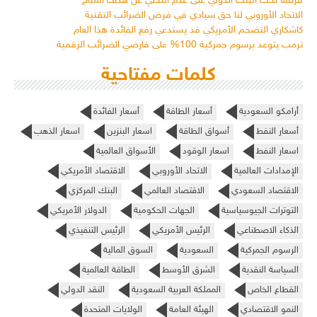
فرنسا تحث البنك الدولي على عدم التخلي عن هدف المناخ
الاتحاد الأوروبي لنا حق سيادي في فرض الضرائب التقنية
كاشكاري التضخم الأمريكي قد يستدعي رفع الفائدة هذا العام
ترمب يتوعد برسوم جمركية 100% على فارضي الضرائب الرقمية
كلمات مفتاحية
أرامكو السعودية
أسعار الطاقة
أسعار الفائدة
أسعار النفط
أسواق الطاقة
اسعار البنزين
اسعار الذهب
اسعار النفط
اسعار الوقود
الأسواق العالمية
الإمدادات العالمية
الاتحاد الأوروبي
الاقتصاد الأمريكي
الاقتصاد السعودي
الاقتصاد العالمي
البنك المركزي
التوترات الجيوسياسية
الجهات الحكومية
الدولار الأمريكي
الذكاء الاصطناعي
الرئيس الأمريكي
الرئيس التنفيذي
الرسوم الجمركية
السعودية
السوق المالية
السياسة النقدية
الشرق الأوسط
الطاقة العالمية
القطاع الخاص
المملكة العربية السعودية
النقد الدولي
النمو الاقتصادي
الهيئة العامة
الولايات المتحدة