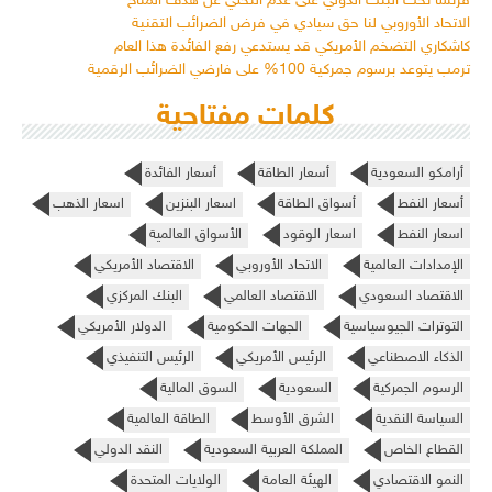
فرنسا تحث البنك الدولي على عدم التخلي عن هدف المناخ
الاتحاد الأوروبي لنا حق سيادي في فرض الضرائب التقنية
كاشكاري التضخم الأمريكي قد يستدعي رفع الفائدة هذا العام
ترمب يتوعد برسوم جمركية 100% على فارضي الضرائب الرقمية
كلمات مفتاحية
أرامكو السعودية
أسعار الطاقة
أسعار الفائدة
أسعار النفط
أسواق الطاقة
اسعار البنزين
اسعار الذهب
اسعار النفط
اسعار الوقود
الأسواق العالمية
الإمدادات العالمية
الاتحاد الأوروبي
الاقتصاد الأمريكي
الاقتصاد السعودي
الاقتصاد العالمي
البنك المركزي
التوترات الجيوسياسية
الجهات الحكومية
الدولار الأمريكي
الذكاء الاصطناعي
الرئيس الأمريكي
الرئيس التنفيذي
الرسوم الجمركية
السعودية
السوق المالية
السياسة النقدية
الشرق الأوسط
الطاقة العالمية
القطاع الخاص
المملكة العربية السعودية
النقد الدولي
النمو الاقتصادي
الهيئة العامة
الولايات المتحدة