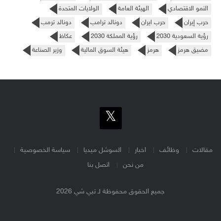
النمو الاقتصادي
الهيئة العامة
الولايات المتحدة
حرب إيران
حرب ايران
دونالد ترامب
دونالد ترمب
رؤية السعودية 2030
رؤية المملكة 2030
عكاظ
مضيق هرمز
هرمز
هيئة السوق المالية
وزير الصناعة
مقالات
وظائف
اخبار
السوشل ميديا
سياسة الخصوصية
من نحن
اتصل بنا
جميع الحقوق محفوظة لـ تبي شي 2026