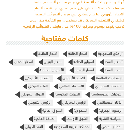
أثر الثروة من الذكاء الاصطناعي يرفع مخاطر التضخم عالمياً
فرنسا تحث البنك الدولي على عدم التخلي عن هدف المناخ
الاتحاد الأوروبي لنا حق سيادي في فرض الضرائب التقنية
كاشكاري التضخم الأمريكي قد يستدعي رفع الفائدة هذا العام
ترمب يتوعد برسوم جمركية 100% على فارضي الضرائب الرقمية
كلمات مفتاحية
أرامكو السعودية
أسعار الطاقة
أسعار الفائدة
أسعار النفط
أسواق الطاقة
اسعار البنزين
اسعار الذهب
اسعار النفط
اسعار الوقود
الأسواق العالمية
الإمدادات العالمية
الاتحاد الأوروبي
الاقتصاد الأمريكي
الاقتصاد السعودي
الاقتصاد العالمي
البنك المركزي
التوترات الجيوسياسية
الجهات الحكومية
الدولار الأمريكي
الذكاء الاصطناعي
الرئيس الأمريكي
الرئيس التنفيذي
الرسوم الجمركية
السعودية
السوق المالية
السياسة النقدية
الشرق الأوسط
الطاقة العالمية
القطاع الخاص
المملكة العربية السعودية
النقد الدولي