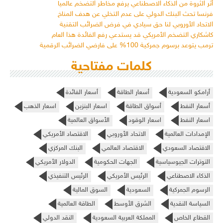
أثر الثروة من الذكاء الاصطناعي يرفع مخاطر التضخم عالمياً
فرنسا تحث البنك الدولي على عدم التخلي عن هدف المناخ
الاتحاد الأوروبي لنا حق سيادي في فرض الضرائب التقنية
كاشكاري التضخم الأمريكي قد يستدعي رفع الفائدة هذا العام
ترمب يتوعد برسوم جمركية 100% على فارضي الضرائب الرقمية
كلمات مفتاحية
أرامكو السعودية
أسعار الطاقة
أسعار الفائدة
أسعار النفط
أسواق الطاقة
اسعار البنزين
اسعار الذهب
اسعار النفط
اسعار الوقود
الأسواق العالمية
الإمدادات العالمية
الاتحاد الأوروبي
الاقتصاد الأمريكي
الاقتصاد السعودي
الاقتصاد العالمي
البنك المركزي
التوترات الجيوسياسية
الجهات الحكومية
الدولار الأمريكي
الذكاء الاصطناعي
الرئيس الأمريكي
الرئيس التنفيذي
الرسوم الجمركية
السعودية
السوق المالية
السياسة النقدية
الشرق الأوسط
الطاقة العالمية
القطاع الخاص
المملكة العربية السعودية
النقد الدولي