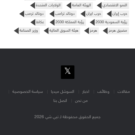
النمو الاقتصادي
الهيئة العامة
الولايات المتحدة
حرب إيران
حرب ايران
دونالد ترامب
دونالد ترمب
رؤية السعودية 2030
رؤية المملكة 2030
عكاظ
مضيق هرمز
هرمز
هيئة السوق المالية
وزير الصناعة
مقالات
وظائف
اخبار
السوشل ميديا
سياسة الخصوصية
من نحن
اتصل بنا
جميع الحقوق محفوظة لـ تبي شي 2026