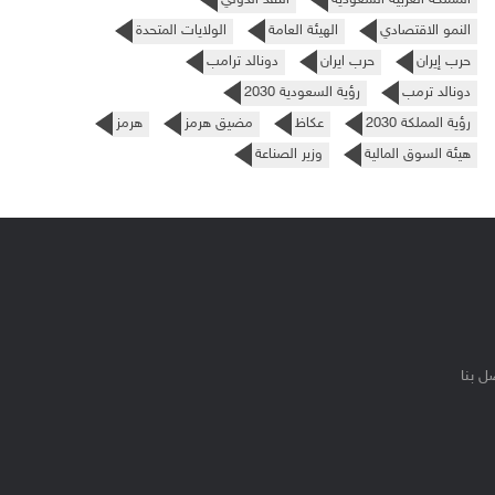
النمو الاقتصادي
الهيئة العامة
الولايات المتحدة
حرب إيران
حرب ايران
دونالد ترامب
دونالد ترمب
رؤية السعودية 2030
رؤية المملكة 2030
عكاظ
مضيق هرمز
هرمز
هيئة السوق المالية
وزير الصناعة
ل بنا