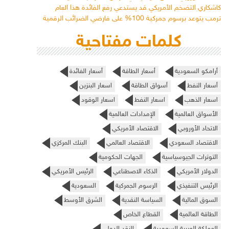
كاشكاري التضخم الأمريكي قد يستدعي رفع الفائدة هذا العام
ترمب يتوعد برسوم جمركية 100% على فارضي الضرائب الرقمية
كلمات مفتاحية
أرامكو السعودية
أسعار الطاقة
أسعار الفائدة
أسعار النفط
أسواق الطاقة
اسعار البنزين
اسعار الذهب
اسعار النفط
اسعار الوقود
الأسواق العالمية
الإمدادات العالمية
الاتحاد الأوروبي
الاقتصاد الأمريكي
الاقتصاد السعودي
الاقتصاد العالمي
البنك المركزي
التوترات الجيوسياسية
الجهات الحكومية
الدولار الأمريكي
الذكاء الاصطناعي
الرئيس الأمريكي
الرئيس التنفيذي
الرسوم الجمركية
السعودية
السوق المالية
السياسة النقدية
الشرق الأوسط
الطاقة العالمية
القطاع الخاص
المملكة العربية السعودية
النقد الدولي