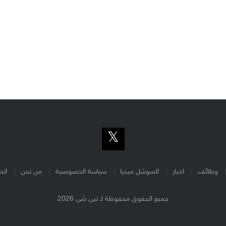
وظائف
اخبار
السوشل ميديا
سياسة الخصوصية
من نحن
اتص
جميع الحقوق محفوظة لـ تبي شي 2026