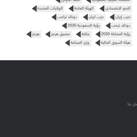
النمو الاقتصادي
الهيئة العامة
الولايات المتحدة
حرب إيران
حرب ايران
دونالد ترامب
دونالد ترمب
رؤية السعودية 2030
رؤية المملكة 2030
عكاظ
مضيق هرمز
هرمز
هيئة السوق المالية
وزير الصناعة
ل بنا