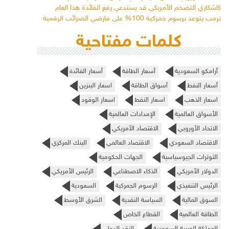
كاشكاري التضخم الأمريكي قد يستدعي رفع الفائدة هذا العام
ترمب يتوعد برسوم جمركية 100% على فارضي الضرائب الرقمية
كلمات مفتاحية
أرامكو السعودية
أسعار الطاقة
أسعار الفائدة
أسعار النفط
أسواق الطاقة
اسعار البنزين
اسعار الذهب
اسعار النفط
اسعار الوقود
الأسواق العالمية
الإمدادات العالمية
الاتحاد الأوروبي
الاقتصاد الأمريكي
الاقتصاد السعودي
الاقتصاد العالمي
البنك المركزي
التوترات الجيوسياسية
الجهات الحكومية
الدولار الأمريكي
الذكاء الاصطناعي
الرئيس الأمريكي
الرئيس التنفيذي
الرسوم الجمركية
السعودية
السوق المالية
السياسة النقدية
الشرق الأوسط
الطاقة العالمية
القطاع الخاص
المملكة العربية السعودية
النقد الدولي