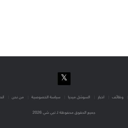
وظائف
اخبار
السوشل ميديا
سياسة الخصوصية
من نحن
اتص
جميع الحقوق محفوظة لـ تبي شي 2026