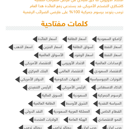
الاتحاد الأوروبي لنا حق سيادي في فرض الضرائب التقنية
كاشكاري التضخم الأمريكي قد يستدعي رفع الفائدة هذا العام
ترمب يتوعد برسوم جمركية 100% على فارضي الضرائب الرقمية
كلمات مفتاحية
أرامكو السعودية
أسعار الطاقة
أسعار الفائدة
أسعار النفط
أسواق الطاقة
اسعار البنزين
اسعار الذهب
اسعار النفط
اسعار الوقود
الأسواق العالمية
الإمدادات العالمية
الاتحاد الأوروبي
الاقتصاد الأمريكي
الاقتصاد السعودي
الاقتصاد العالمي
البنك المركزي
التوترات الجيوسياسية
الجهات الحكومية
الدولار الأمريكي
الذكاء الاصطناعي
الرئيس الأمريكي
الرئيس التنفيذي
الرسوم الجمركية
السعودية
السوق المالية
السياسة النقدية
الشرق الأوسط
الطاقة العالمية
القطاع الخاص
المملكة العربية السعودية
النقد الدولي
النمو الاقتصادي
الهيئة العامة
الولايات المتحدة
حرب إيران
حرب ايران
دونالد ترامب
دونالد ترمب