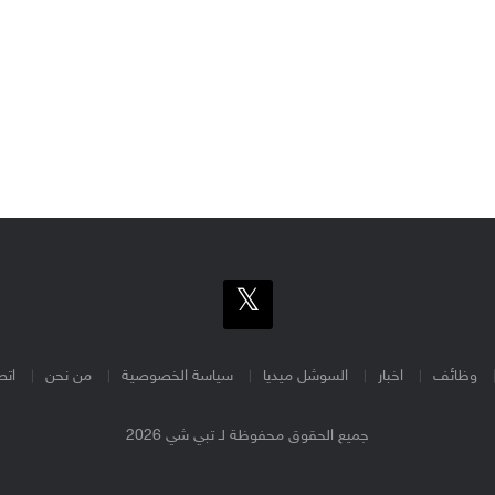
وظائف
اخبار
السوشل ميديا
سياسة الخصوصية
من نحن
اتص
جميع الحقوق محفوظة لـ تبي شي 2026