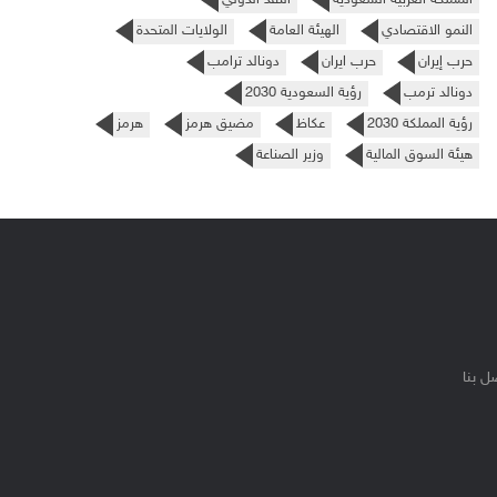
النمو الاقتصادي
الهيئة العامة
الولايات المتحدة
حرب إيران
حرب ايران
دونالد ترامب
دونالد ترمب
رؤية السعودية 2030
رؤية المملكة 2030
عكاظ
مضيق هرمز
هرمز
هيئة السوق المالية
وزير الصناعة
ل بنا