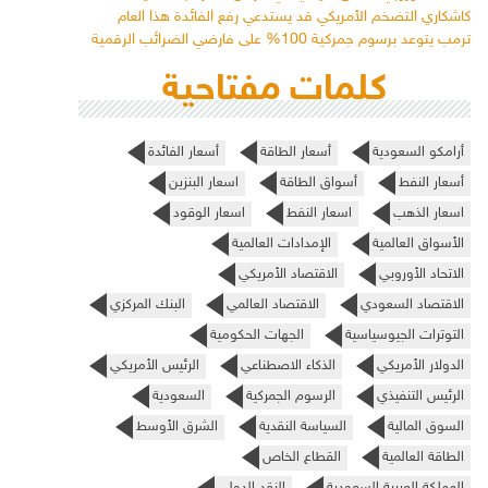
كاشكاري التضخم الأمريكي قد يستدعي رفع الفائدة هذا العام
ترمب يتوعد برسوم جمركية 100% على فارضي الضرائب الرقمية
كلمات مفتاحية
أرامكو السعودية
أسعار الطاقة
أسعار الفائدة
أسعار النفط
أسواق الطاقة
اسعار البنزين
اسعار الذهب
اسعار النفط
اسعار الوقود
الأسواق العالمية
الإمدادات العالمية
الاتحاد الأوروبي
الاقتصاد الأمريكي
الاقتصاد السعودي
الاقتصاد العالمي
البنك المركزي
التوترات الجيوسياسية
الجهات الحكومية
الدولار الأمريكي
الذكاء الاصطناعي
الرئيس الأمريكي
الرئيس التنفيذي
الرسوم الجمركية
السعودية
السوق المالية
السياسة النقدية
الشرق الأوسط
الطاقة العالمية
القطاع الخاص
المملكة العربية السعودية
النقد الدولي