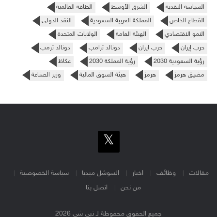
السياسة النقدية
الشرق الأوسط
الطاقة العالمية
القطاع الخاص
المملكة العربية السعودية
النقد الدولي
النمو الاقتصادي
الهيئة العامة
الولايات المتحدة
حرب إيران
حرب ايران
دونالد ترامب
دونالد ترمب
رؤية السعودية 2030
رؤية المملكة 2030
عكاظ
مضيق هرمز
هرمز
هيئة السوق المالية
وزير الصناعة
مقالات
وظائف
اخبار
السوشل ميديا
سياسة الخصوصية
من نحن
اتصل بنا
جميع الحقوق محفوظة لـ تبي شي 2026