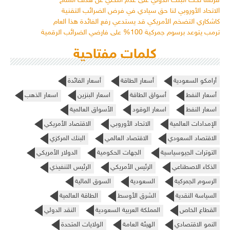
فرنسا تحث البنك الدولي على عدم التخلي عن هدف المناخ
الاتحاد الأوروبي لنا حق سيادي في فرض الضرائب التقنية
كاشكاري التضخم الأمريكي قد يستدعي رفع الفائدة هذا العام
ترمب يتوعد برسوم جمركية 100% على فارضي الضرائب الرقمية
كلمات مفتاحية
أرامكو السعودية
أسعار الطاقة
أسعار الفائدة
أسعار النفط
أسواق الطاقة
اسعار البنزين
اسعار الذهب
اسعار النفط
اسعار الوقود
الأسواق العالمية
الإمدادات العالمية
الاتحاد الأوروبي
الاقتصاد الأمريكي
الاقتصاد السعودي
الاقتصاد العالمي
البنك المركزي
التوترات الجيوسياسية
الجهات الحكومية
الدولار الأمريكي
الذكاء الاصطناعي
الرئيس الأمريكي
الرئيس التنفيذي
الرسوم الجمركية
السعودية
السوق المالية
السياسة النقدية
الشرق الأوسط
الطاقة العالمية
القطاع الخاص
المملكة العربية السعودية
النقد الدولي
النمو الاقتصادي
الهيئة العامة
الولايات المتحدة