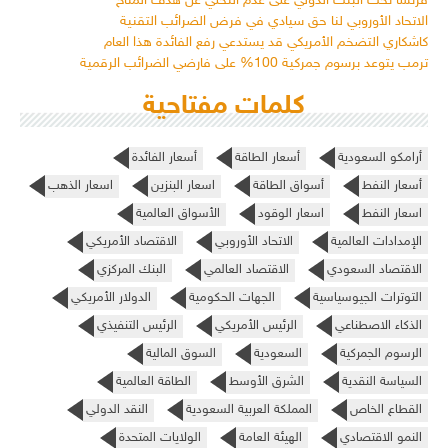
فرنسا تحث البنك الدولي على عدم التخلي عن هدف المناخ
الاتحاد الأوروبي لنا حق سيادي في فرض الضرائب التقنية
كاشكاري التضخم الأمريكي قد يستدعي رفع الفائدة هذا العام
ترمب يتوعد برسوم جمركية 100% على فارضي الضرائب الرقمية
كلمات مفتاحية
أرامكو السعودية
أسعار الطاقة
أسعار الفائدة
أسعار النفط
أسواق الطاقة
اسعار البنزين
اسعار الذهب
اسعار النفط
اسعار الوقود
الأسواق العالمية
الإمدادات العالمية
الاتحاد الأوروبي
الاقتصاد الأمريكي
الاقتصاد السعودي
الاقتصاد العالمي
البنك المركزي
التوترات الجيوسياسية
الجهات الحكومية
الدولار الأمريكي
الذكاء الاصطناعي
الرئيس الأمريكي
الرئيس التنفيذي
الرسوم الجمركية
السعودية
السوق المالية
السياسة النقدية
الشرق الأوسط
الطاقة العالمية
القطاع الخاص
المملكة العربية السعودية
النقد الدولي
النمو الاقتصادي
الهيئة العامة
الولايات المتحدة