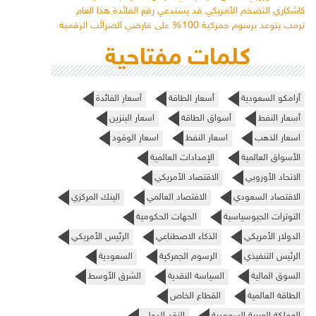
كاشكاري التضخم الأمريكي قد يستدعي رفع الفائدة هذا العام
ترمب يتوعد برسوم جمركية 100% على فارضي الضرائب الرقمية
كلمات مفتاحية
أرامكو السعودية
أسعار الطاقة
أسعار الفائدة
أسعار النفط
أسواق الطاقة
اسعار البنزين
اسعار الذهب
اسعار النفط
اسعار الوقود
الأسواق العالمية
الإمدادات العالمية
الاتحاد الأوروبي
الاقتصاد الأمريكي
الاقتصاد السعودي
الاقتصاد العالمي
البنك المركزي
التوترات الجيوسياسية
الجهات الحكومية
الدولار الأمريكي
الذكاء الاصطناعي
الرئيس الأمريكي
الرئيس التنفيذي
الرسوم الجمركية
السعودية
السوق المالية
السياسة النقدية
الشرق الأوسط
الطاقة العالمية
القطاع الخاص
المملكة العربية السعودية
النقد الدولي