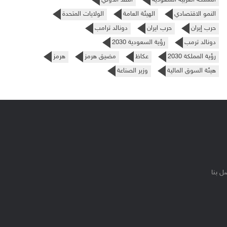
النمو الاقتصادي
الهيئة العامة
الولايات المتحدة
حرب إيران
حرب ايران
دونالد ترامب
دونالد ترمب
رؤية السعودية 2030
رؤية المملكة 2030
عكاظ
مضيق هرمز
هرمز
هيئة السوق المالية
وزير الصناعة
ل بنا