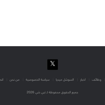
وظائف
اخبار
السوشل ميديا
سياسة الخصوصية
من نحن
اتص
جميع الحقوق محفوظة لـ تبي شي 2026