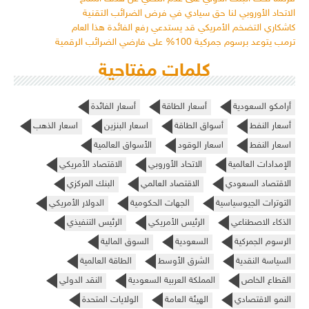
الاتحاد الأوروبي لنا حق سيادي في فرض الضرائب التقنية
كاشكاري التضخم الأمريكي قد يستدعي رفع الفائدة هذا العام
ترمب يتوعد برسوم جمركية 100% على فارضي الضرائب الرقمية
كلمات مفتاحية
أرامكو السعودية
أسعار الطاقة
أسعار الفائدة
أسعار النفط
أسواق الطاقة
اسعار البنزين
اسعار الذهب
اسعار النفط
اسعار الوقود
الأسواق العالمية
الإمدادات العالمية
الاتحاد الأوروبي
الاقتصاد الأمريكي
الاقتصاد السعودي
الاقتصاد العالمي
البنك المركزي
التوترات الجيوسياسية
الجهات الحكومية
الدولار الأمريكي
الذكاء الاصطناعي
الرئيس الأمريكي
الرئيس التنفيذي
الرسوم الجمركية
السعودية
السوق المالية
السياسة النقدية
الشرق الأوسط
الطاقة العالمية
القطاع الخاص
المملكة العربية السعودية
النقد الدولي
النمو الاقتصادي
الهيئة العامة
الولايات المتحدة