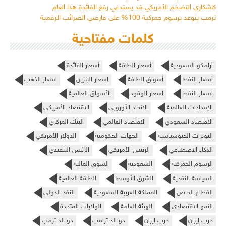
كاشكاري التضخم الأمريكي قد يستدعي رفع الفائدة هذا العام
ترمب يتوعد برسوم جمركية 100% على فارضي الضرائب الرقمية
كلمات مفتاحية
أرامكو السعودية
أسعار الطاقة
أسعار الفائدة
أسعار النفط
أسواق الطاقة
اسعار البنزين
اسعار الذهب
اسعار النفط
اسعار الوقود
الأسواق العالمية
الإمدادات العالمية
الاتحاد الأوروبي
الاقتصاد الأمريكي
الاقتصاد السعودي
الاقتصاد العالمي
البنك المركزي
التوترات الجيوسياسية
الجهات الحكومية
الدولار الأمريكي
الذكاء الاصطناعي
الرئيس الأمريكي
الرئيس التنفيذي
الرسوم الجمركية
السعودية
السوق المالية
السياسة النقدية
الشرق الأوسط
الطاقة العالمية
القطاع الخاص
المملكة العربية السعودية
النقد الدولي
النمو الاقتصادي
الهيئة العامة
الولايات المتحدة
حرب إيران
حرب ايران
دونالد ترامب
دونالد ترمب