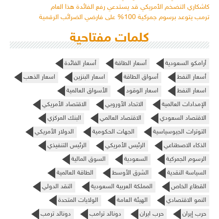
كاشكاري التضخم الأمريكي قد يستدعي رفع الفائدة هذا العام
ترمب يتوعد برسوم جمركية 100% على فارضي الضرائب الرقمية
كلمات مفتاحية
أرامكو السعودية
أسعار الطاقة
أسعار الفائدة
أسعار النفط
أسواق الطاقة
اسعار البنزين
اسعار الذهب
اسعار النفط
اسعار الوقود
الأسواق العالمية
الإمدادات العالمية
الاتحاد الأوروبي
الاقتصاد الأمريكي
الاقتصاد السعودي
الاقتصاد العالمي
البنك المركزي
التوترات الجيوسياسية
الجهات الحكومية
الدولار الأمريكي
الذكاء الاصطناعي
الرئيس الأمريكي
الرئيس التنفيذي
الرسوم الجمركية
السعودية
السوق المالية
السياسة النقدية
الشرق الأوسط
الطاقة العالمية
القطاع الخاص
المملكة العربية السعودية
النقد الدولي
النمو الاقتصادي
الهيئة العامة
الولايات المتحدة
حرب إيران
حرب ايران
دونالد ترامب
دونالد ترمب