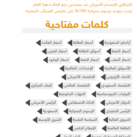
كاشكاري التضخم الأمريكي قد يستدعي رفع الفائدة هذا العام
ترمب يتوعد برسوم جمركية 100% على فارضي الضرائب الرقمية
كلمات مفتاحية
أرامكو السعودية
أسعار الطاقة
أسعار الفائدة
أسعار النفط
أسواق الطاقة
اسعار البنزين
اسعار الذهب
اسعار النفط
اسعار الوقود
الأسواق العالمية
الإمدادات العالمية
الاتحاد الأوروبي
الاقتصاد الأمريكي
الاقتصاد السعودي
الاقتصاد العالمي
البنك المركزي
التوترات الجيوسياسية
الجهات الحكومية
الدولار الأمريكي
الذكاء الاصطناعي
الرئيس الأمريكي
الرئيس التنفيذي
الرسوم الجمركية
السعودية
السوق المالية
السياسة النقدية
الشرق الأوسط
الطاقة العالمية
القطاع الخاص
المملكة العربية السعودية
النقد الدولي