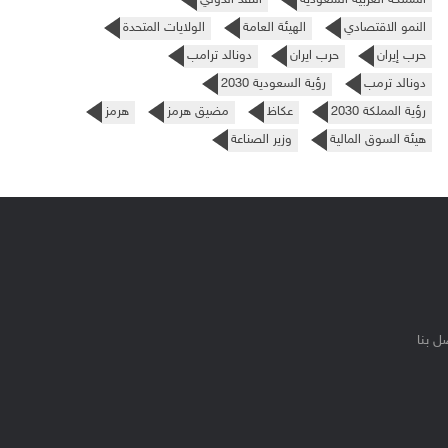
النمو الاقتصادي
الهيئة العامة
الولايات المتحدة
حرب إيران
حرب ايران
دونالد ترامب
دونالد ترمب
رؤية السعودية 2030
رؤية المملكة 2030
عكاظ
مضيق هرمز
هرمز
هيئة السوق المالية
وزير الصناعة
ل بنا