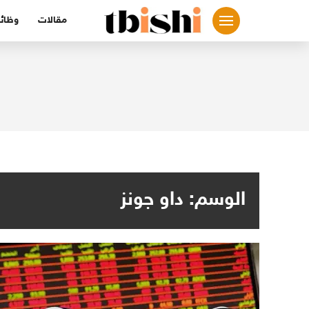
لتجاوز
مقالات
وظائ
لى
لمحتوى
الوسم:
داو جونز