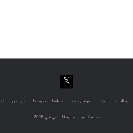
وظائف
اخبار
السوشل ميديا
سياسة الخصوصية
من نحن
اتص
جميع الحقوق محفوظة لـ تبي شي 2026