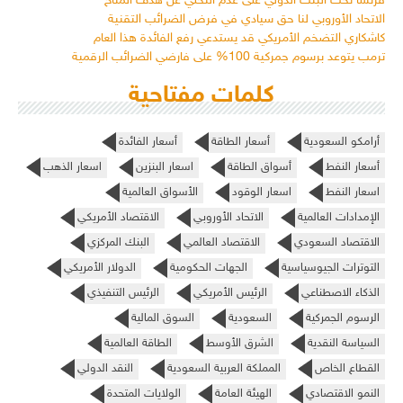
فرنسا تحث البنك الدولي على عدم التخلي عن هدف المناخ
الاتحاد الأوروبي لنا حق سيادي في فرض الضرائب التقنية
كاشكاري التضخم الأمريكي قد يستدعي رفع الفائدة هذا العام
ترمب يتوعد برسوم جمركية 100% على فارضي الضرائب الرقمية
كلمات مفتاحية
أرامكو السعودية
أسعار الطاقة
أسعار الفائدة
أسعار النفط
أسواق الطاقة
اسعار البنزين
اسعار الذهب
اسعار النفط
اسعار الوقود
الأسواق العالمية
الإمدادات العالمية
الاتحاد الأوروبي
الاقتصاد الأمريكي
الاقتصاد السعودي
الاقتصاد العالمي
البنك المركزي
التوترات الجيوسياسية
الجهات الحكومية
الدولار الأمريكي
الذكاء الاصطناعي
الرئيس الأمريكي
الرئيس التنفيذي
الرسوم الجمركية
السعودية
السوق المالية
السياسة النقدية
الشرق الأوسط
الطاقة العالمية
القطاع الخاص
المملكة العربية السعودية
النقد الدولي
النمو الاقتصادي
الهيئة العامة
الولايات المتحدة