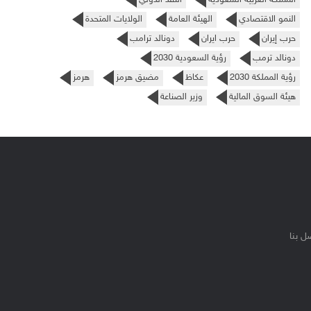
النمو الاقتصادي
الهيئة العامة
الولايات المتحدة
حرب إيران
حرب ايران
دونالد ترامب
دونالد ترمب
رؤية السعودية 2030
رؤية المملكة 2030
عكاظ
مضيق هرمز
هرمز
هيئة السوق المالية
وزير الصناعة
ل بنا