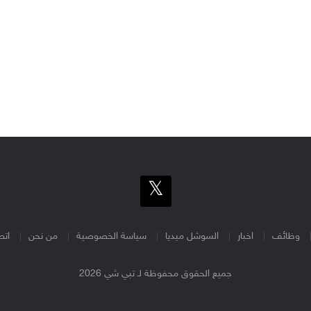
وظائف
اخبار
السوشل ميديا
سياسة الخصوصية
من نحن
اتص
جميع الحقوق محفوظة لـ تبي شي 2026