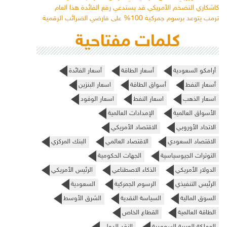
كاشكاري التضخم الأمريكي قد يستدعي رفع الفائدة هذا العام
ترمب يتوعد برسوم جمركية 100% على فارضي الضرائب الرقمية
كلمات مفتاحية
أرامكو السعودية
أسعار الطاقة
أسعار الفائدة
أسعار النفط
أسواق الطاقة
اسعار البنزين
اسعار الذهب
اسعار النفط
اسعار الوقود
الأسواق العالمية
الإمدادات العالمية
الاتحاد الأوروبي
الاقتصاد الأمريكي
الاقتصاد السعودي
الاقتصاد العالمي
البنك المركزي
التوترات الجيوسياسية
الجهات الحكومية
الدولار الأمريكي
الذكاء الاصطناعي
الرئيس الأمريكي
الرئيس التنفيذي
الرسوم الجمركية
السعودية
السوق المالية
السياسة النقدية
الشرق الأوسط
الطاقة العالمية
القطاع الخاص
المملكة العربية السعودية
النقد الدولي