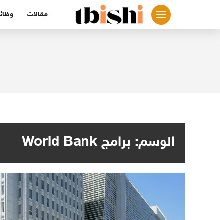
لتجاوز
مقالات
وظائ
لى
لمحتوى
الوسم:
برامج World Bank