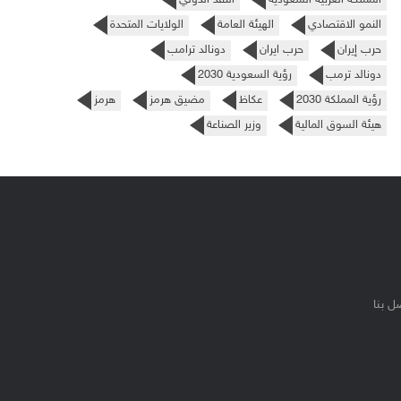
النمو الاقتصادي
الهيئة العامة
الولايات المتحدة
حرب إيران
حرب ايران
دونالد ترامب
دونالد ترمب
رؤية السعودية 2030
رؤية المملكة 2030
عكاظ
مضيق هرمز
هرمز
هيئة السوق المالية
وزير الصناعة
ل بنا