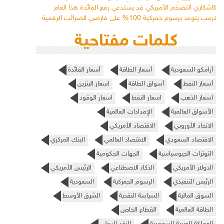
كاشكاري التضخم الأمريكي قد يستدعي رفع الفائدة هذا العام
ترمب يتوعد برسوم جمركية 100% على فارضي الضرائب الرقمية
كلمات مفتاحية
أرامكو السعودية
أسعار الطاقة
أسعار الفائدة
أسعار النفط
أسواق الطاقة
اسعار البنزين
اسعار الذهب
اسعار النفط
اسعار الوقود
الأسواق العالمية
الإمدادات العالمية
الاتحاد الأوروبي
الاقتصاد الأمريكي
الاقتصاد السعودي
الاقتصاد العالمي
البنك المركزي
التوترات الجيوسياسية
الجهات الحكومية
الدولار الأمريكي
الذكاء الاصطناعي
الرئيس الأمريكي
الرئيس التنفيذي
الرسوم الجمركية
السعودية
السوق المالية
السياسة النقدية
الشرق الأوسط
الطاقة العالمية
القطاع الخاص
المملكة العربية السعودية
النقد الدولي