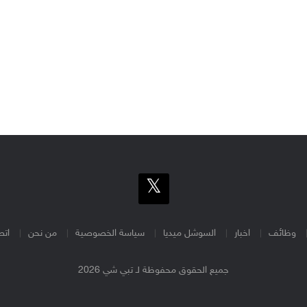
وظائف
اخبار
السوشل ميديا
سياسة الخصوصية
من نحن
اتص
جميع الحقوق محفوظة لـ تبي شي 2026