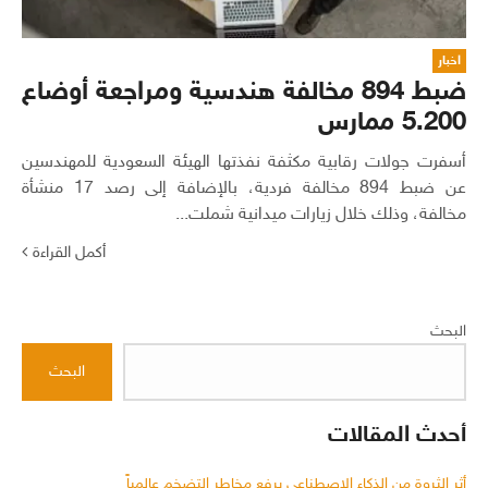
اخبار
ضبط 894 مخالفة هندسية ومراجعة أوضاع
5.200 ممارس
أسفرت جولات رقابية مكثفة نفذتها الهيئة السعودية للمهندسين
عن ضبط 894 مخالفة فردية، بالإضافة إلى رصد 17 منشأة
مخالفة، وذلك خلال زيارات ميدانية شملت...
أكمل القراءة
البحث
البحث
أحدث المقالات
أثر الثروة من الذكاء الاصطناعي يرفع مخاطر التضخم عالمياً