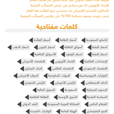
فرنسا تحث البنك الدولي على عدم التخلي عن هدف المناخ
الاتحاد الأوروبي لنا حق سيادي في فرض الضرائب التقنية
كاشكاري التضخم الأمريكي قد يستدعي رفع الفائدة هذا العام
ترمب يتوعد برسوم جمركية 100% على فارضي الضرائب الرقمية
كلمات مفتاحية
أرامكو السعودية
أسعار الطاقة
أسعار الفائدة
أسعار النفط
أسواق الطاقة
اسعار البنزين
اسعار الذهب
اسعار النفط
اسعار الوقود
الأسواق العالمية
الإمدادات العالمية
الاتحاد الأوروبي
الاقتصاد الأمريكي
الاقتصاد السعودي
الاقتصاد العالمي
البنك المركزي
التوترات الجيوسياسية
الجهات الحكومية
الدولار الأمريكي
الذكاء الاصطناعي
الرئيس الأمريكي
الرئيس التنفيذي
الرسوم الجمركية
السعودية
السوق المالية
السياسة النقدية
الشرق الأوسط
الطاقة العالمية
القطاع الخاص
المملكة العربية السعودية
النقد الدولي
النمو الاقتصادي
الهيئة العامة
الولايات المتحدة