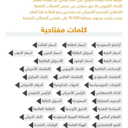
فرنسا تحث البنك الدولي على عدم التخلي عن هدف المناخ
الاتحاد الأوروبي لنا حق سيادي في فرض الضرائب التقنية
كاشكاري التضخم الأمريكي قد يستدعي رفع الفائدة هذا العام
ترمب يتوعد برسوم جمركية 100% على فارضي الضرائب الرقمية
كلمات مفتاحية
أرامكو السعودية
أسعار الطاقة
أسعار الفائدة
أسعار النفط
أسواق الطاقة
اسعار البنزين
اسعار الذهب
اسعار النفط
اسعار الوقود
الأسواق العالمية
الإمدادات العالمية
الاتحاد الأوروبي
الاقتصاد الأمريكي
الاقتصاد السعودي
الاقتصاد العالمي
البنك المركزي
التوترات الجيوسياسية
الجهات الحكومية
الدولار الأمريكي
الذكاء الاصطناعي
الرئيس الأمريكي
الرئيس التنفيذي
الرسوم الجمركية
السعودية
السوق المالية
السياسة النقدية
الشرق الأوسط
الطاقة العالمية
القطاع الخاص
المملكة العربية السعودية
النقد الدولي
النمو الاقتصادي
الهيئة العامة
الولايات المتحدة