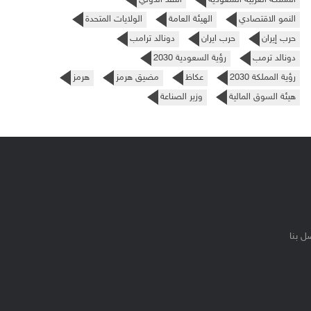
النمو الاقتصادي
الهيئة العامة
الولايات المتحدة
حرب إيران
حرب ايران
دونالد ترامب
دونالد ترمب
رؤية السعودية 2030
رؤية المملكة 2030
عكاظ
مضيق هرمز
هرمز
هيئة السوق المالية
وزير الصناعة
ل بنا