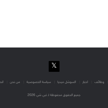
وظائف
اخبار
السوشل ميديا
سياسة الخصوصية
من نحن
اتص
جميع الحقوق محفوظة لـ تبي شي 2026