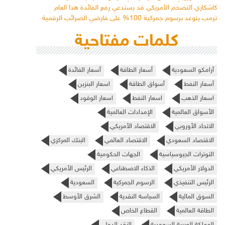
كاشكاري التضخم الأمريكي قد يستدعي رفع الفائدة هذا العام
ترمب يتوعد برسوم جمركية 100% على فارضي الضرائب الرقمية
كلمات مفتاحية
أرامكو السعودية
أسعار الطاقة
أسعار الفائدة
أسعار النفط
أسواق الطاقة
اسعار البنزين
اسعار الذهب
اسعار النفط
اسعار الوقود
الأسواق العالمية
الإمدادات العالمية
الاتحاد الأوروبي
الاقتصاد الأمريكي
الاقتصاد السعودي
الاقتصاد العالمي
البنك المركزي
التوترات الجيوسياسية
الجهات الحكومية
الدولار الأمريكي
الذكاء الاصطناعي
الرئيس الأمريكي
الرئيس التنفيذي
الرسوم الجمركية
السعودية
السوق المالية
السياسة النقدية
الشرق الأوسط
الطاقة العالمية
القطاع الخاص
المملكة العربية السعودية
النقد الدولي