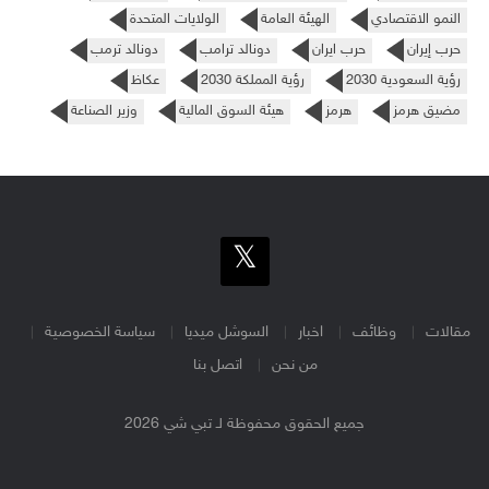
النمو الاقتصادي
الهيئة العامة
الولايات المتحدة
حرب إيران
حرب ايران
دونالد ترامب
دونالد ترمب
رؤية السعودية 2030
رؤية المملكة 2030
عكاظ
مضيق هرمز
هرمز
هيئة السوق المالية
وزير الصناعة
مقالات
وظائف
اخبار
السوشل ميديا
سياسة الخصوصية
من نحن
اتصل بنا
جميع الحقوق محفوظة لـ تبي شي 2026