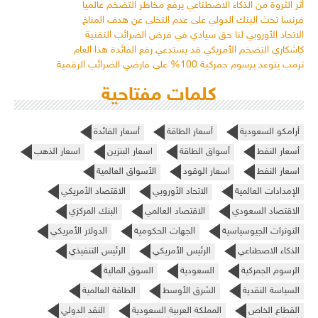
أثر الثروة من الذكاء الاصطناعي يرفع مخاطر التضخم عالمياً
فرنسا تحث البنك الدولي على عدم التخلي عن هدف المناخ
الاتحاد الأوروبي لنا حق سيادي في فرض الضرائب التقنية
كاشكاري التضخم الأمريكي قد يستدعي رفع الفائدة هذا العام
ترمب يتوعد برسوم جمركية 100% على فارضي الضرائب الرقمية
كلمات مفتاحية
أرامكو السعودية
أسعار الطاقة
أسعار الفائدة
أسعار النفط
أسواق الطاقة
اسعار البنزين
اسعار الذهب
اسعار النفط
اسعار الوقود
الأسواق العالمية
الإمدادات العالمية
الاتحاد الأوروبي
الاقتصاد الأمريكي
الاقتصاد السعودي
الاقتصاد العالمي
البنك المركزي
التوترات الجيوسياسية
الجهات الحكومية
الدولار الأمريكي
الذكاء الاصطناعي
الرئيس الأمريكي
الرئيس التنفيذي
الرسوم الجمركية
السعودية
السوق المالية
السياسة النقدية
الشرق الأوسط
الطاقة العالمية
القطاع الخاص
المملكة العربية السعودية
النقد الدولي