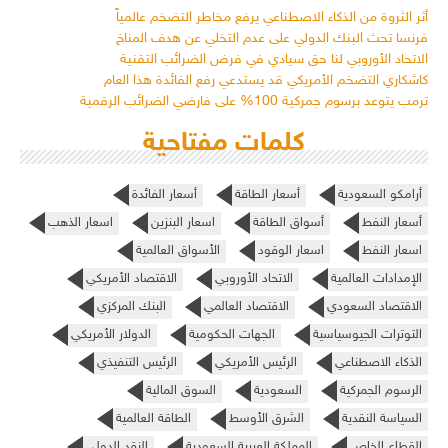
أثر الثروة من الذكاء الاصطناعي يرفع مخاطر التضخم عالمياً
فرنسا تحث البنك الدولي على عدم التخلي عن هدف المناخ
الاتحاد الأوروبي لنا حق سيادي في فرض الضرائب التقنية
كاشكاري التضخم الأمريكي قد يستدعي رفع الفائدة هذا العام
ترمب يتوعد برسوم جمركية 100% على فارضي الضرائب الرقمية
كلمات مفتاحية
أرامكو السعودية
أسعار الطاقة
أسعار الفائدة
أسعار النفط
أسواق الطاقة
اسعار البنزين
اسعار الذهب
اسعار النفط
اسعار الوقود
الأسواق العالمية
الإمدادات العالمية
الاتحاد الأوروبي
الاقتصاد الأمريكي
الاقتصاد السعودي
الاقتصاد العالمي
البنك المركزي
التوترات الجيوسياسية
الجهات الحكومية
الدولار الأمريكي
الذكاء الاصطناعي
الرئيس الأمريكي
الرئيس التنفيذي
الرسوم الجمركية
السعودية
السوق المالية
السياسة النقدية
الشرق الأوسط
الطاقة العالمية
القطاع الخاص
المملكة العربية السعودية
النقد الدولي