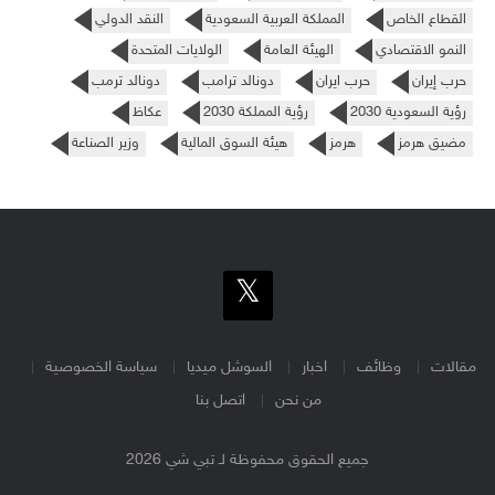
القطاع الخاص
المملكة العربية السعودية
النقد الدولي
النمو الاقتصادي
الهيئة العامة
الولايات المتحدة
حرب إيران
حرب ايران
دونالد ترامب
دونالد ترمب
رؤية السعودية 2030
رؤية المملكة 2030
عكاظ
مضيق هرمز
هرمز
هيئة السوق المالية
وزير الصناعة
مقالات
وظائف
اخبار
السوشل ميديا
سياسة الخصوصية
من نحن
اتصل بنا
جميع الحقوق محفوظة لـ تبي شي 2026