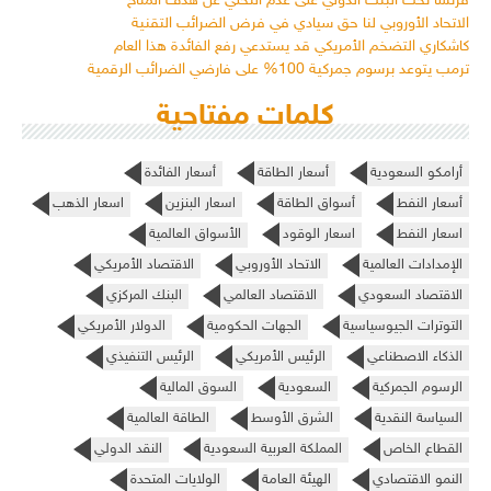
فرنسا تحث البنك الدولي على عدم التخلي عن هدف المناخ
الاتحاد الأوروبي لنا حق سيادي في فرض الضرائب التقنية
كاشكاري التضخم الأمريكي قد يستدعي رفع الفائدة هذا العام
ترمب يتوعد برسوم جمركية 100% على فارضي الضرائب الرقمية
كلمات مفتاحية
أرامكو السعودية
أسعار الطاقة
أسعار الفائدة
أسعار النفط
أسواق الطاقة
اسعار البنزين
اسعار الذهب
اسعار النفط
اسعار الوقود
الأسواق العالمية
الإمدادات العالمية
الاتحاد الأوروبي
الاقتصاد الأمريكي
الاقتصاد السعودي
الاقتصاد العالمي
البنك المركزي
التوترات الجيوسياسية
الجهات الحكومية
الدولار الأمريكي
الذكاء الاصطناعي
الرئيس الأمريكي
الرئيس التنفيذي
الرسوم الجمركية
السعودية
السوق المالية
السياسة النقدية
الشرق الأوسط
الطاقة العالمية
القطاع الخاص
المملكة العربية السعودية
النقد الدولي
النمو الاقتصادي
الهيئة العامة
الولايات المتحدة