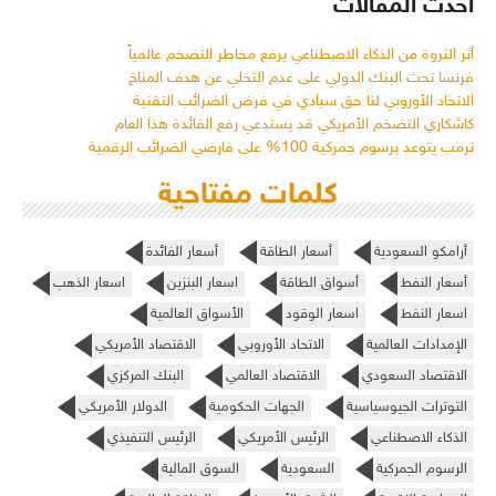
أحدث المقالات
أثر الثروة من الذكاء الاصطناعي يرفع مخاطر التضخم عالمياً
فرنسا تحث البنك الدولي على عدم التخلي عن هدف المناخ
الاتحاد الأوروبي لنا حق سيادي في فرض الضرائب التقنية
كاشكاري التضخم الأمريكي قد يستدعي رفع الفائدة هذا العام
ترمب يتوعد برسوم جمركية 100% على فارضي الضرائب الرقمية
كلمات مفتاحية
أرامكو السعودية
أسعار الطاقة
أسعار الفائدة
أسعار النفط
أسواق الطاقة
اسعار البنزين
اسعار الذهب
اسعار النفط
اسعار الوقود
الأسواق العالمية
الإمدادات العالمية
الاتحاد الأوروبي
الاقتصاد الأمريكي
الاقتصاد السعودي
الاقتصاد العالمي
البنك المركزي
التوترات الجيوسياسية
الجهات الحكومية
الدولار الأمريكي
الذكاء الاصطناعي
الرئيس الأمريكي
الرئيس التنفيذي
الرسوم الجمركية
السعودية
السوق المالية