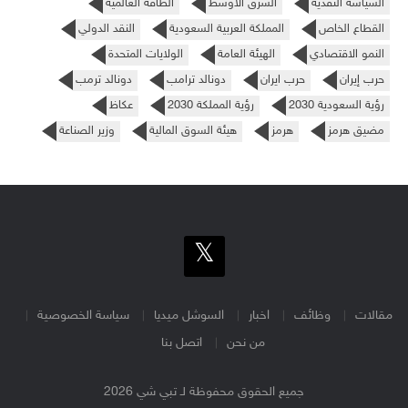
السياسة النقدية
الشرق الأوسط
الطاقة العالمية
القطاع الخاص
المملكة العربية السعودية
النقد الدولي
النمو الاقتصادي
الهيئة العامة
الولايات المتحدة
حرب إيران
حرب ايران
دونالد ترامب
دونالد ترمب
رؤية السعودية 2030
رؤية المملكة 2030
عكاظ
مضيق هرمز
هرمز
هيئة السوق المالية
وزير الصناعة
مقالات
وظائف
اخبار
السوشل ميديا
سياسة الخصوصية
من نحن
اتصل بنا
جميع الحقوق محفوظة لـ تبي شي 2026