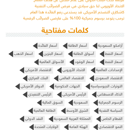
فرنسا تحث البنك الدولي على عدم التخلي عن هدف المناخ
الاتحاد الأوروبي لنا حق سيادي في فرض الضرائب التقنية
كاشكاري التضخم الأمريكي قد يستدعي رفع الفائدة هذا العام
ترمب يتوعد برسوم جمركية 100% على فارضي الضرائب الرقمية
كلمات مفتاحية
أرامكو السعودية
أسعار الطاقة
أسعار الفائدة
أسعار النفط
أسواق الطاقة
اسعار البنزين
اسعار الذهب
اسعار النفط
اسعار الوقود
الأسواق العالمية
الإمدادات العالمية
الاتحاد الأوروبي
الاقتصاد الأمريكي
الاقتصاد السعودي
الاقتصاد العالمي
البنك المركزي
التوترات الجيوسياسية
الجهات الحكومية
الدولار الأمريكي
الذكاء الاصطناعي
الرئيس الأمريكي
الرئيس التنفيذي
الرسوم الجمركية
السعودية
السوق المالية
السياسة النقدية
الشرق الأوسط
الطاقة العالمية
القطاع الخاص
المملكة العربية السعودية
النقد الدولي
النمو الاقتصادي
الهيئة العامة
الولايات المتحدة