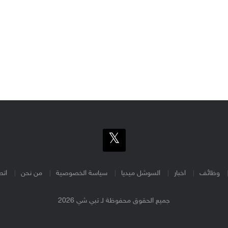
وظائف
اخبار
السوشل ميديا
سياسة الخصوصية
من نحن
اتص
جميع الحقوق محفوظة لـ تبي شي 2026