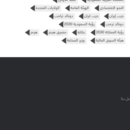
النمو الاقتصادي
الهيئة العامة
الولايات المتحدة
حرب إيران
حرب ايران
دونالد ترامب
دونالد ترمب
رؤية السعودية 2030
رؤية المملكة 2030
عكاظ
مضيق هرمز
هرمز
هيئة السوق المالية
وزير الصناعة
ل بنا