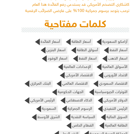
كاشكاري التضخم الأمريكي قد يستدعي رفع الفائدة هذا العام
ترمب يتوعد برسوم جمركية 100% على فارضي الضرائب الرقمية
كلمات مفتاحية
أرامكو السعودية
أسعار الطاقة
أسعار الفائدة
أسعار النفط
أسواق الطاقة
اسعار البنزين
اسعار الذهب
اسعار النفط
اسعار الوقود
الأسواق العالمية
الإمدادات العالمية
الاتحاد الأوروبي
الاقتصاد الأمريكي
الاقتصاد السعودي
الاقتصاد العالمي
البنك المركزي
التوترات الجيوسياسية
الجهات الحكومية
الدولار الأمريكي
الذكاء الاصطناعي
الرئيس الأمريكي
الرئيس التنفيذي
الرسوم الجمركية
السعودية
السوق المالية
السياسة النقدية
الشرق الأوسط
الطاقة العالمية
القطاع الخاص
المملكة العربية السعودية
النقد الدولي