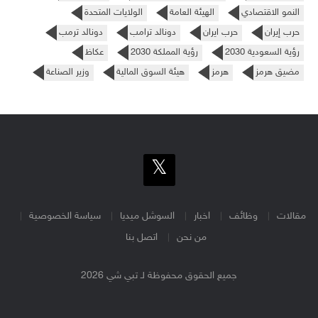
النمو الاقتصادي
الهيئة العامة
الولايات المتحدة
حرب إيران
حرب ايران
دونالد ترامب
دونالد ترمب
رؤية السعودية 2030
رؤية المملكة 2030
عكاظ
مضيق هرمز
هرمز
هيئة السوق المالية
وزير الصناعة
مقالات
وظائف
اخبار
السوشل ميديا
سياسة الخصوصية
من نحن
اتصل بنا
جميع الحقوق محفوظة لـ تبي شي 2026