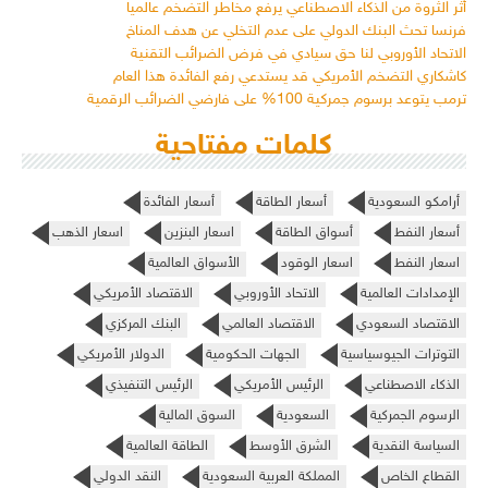
أثر الثروة من الذكاء الاصطناعي يرفع مخاطر التضخم عالمياً
فرنسا تحث البنك الدولي على عدم التخلي عن هدف المناخ
الاتحاد الأوروبي لنا حق سيادي في فرض الضرائب التقنية
كاشكاري التضخم الأمريكي قد يستدعي رفع الفائدة هذا العام
ترمب يتوعد برسوم جمركية 100% على فارضي الضرائب الرقمية
كلمات مفتاحية
أرامكو السعودية
أسعار الطاقة
أسعار الفائدة
أسعار النفط
أسواق الطاقة
اسعار البنزين
اسعار الذهب
اسعار النفط
اسعار الوقود
الأسواق العالمية
الإمدادات العالمية
الاتحاد الأوروبي
الاقتصاد الأمريكي
الاقتصاد السعودي
الاقتصاد العالمي
البنك المركزي
التوترات الجيوسياسية
الجهات الحكومية
الدولار الأمريكي
الذكاء الاصطناعي
الرئيس الأمريكي
الرئيس التنفيذي
الرسوم الجمركية
السعودية
السوق المالية
السياسة النقدية
الشرق الأوسط
الطاقة العالمية
القطاع الخاص
المملكة العربية السعودية
النقد الدولي