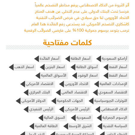
أثر الثروة من الذكاء الاصطناعي يرفع مخاطر التضخم عالمياً
فرنسا تحث البنك الدولي على عدم التخلي عن هدف المناخ
الاتحاد الأوروبي لنا حق سيادي في فرض الضرائب التقنية
كاشكاري التضخم الأمريكي قد يستدعي رفع الفائدة هذا العام
ترمب يتوعد برسوم جمركية 100% على فارضي الضرائب الرقمية
كلمات مفتاحية
أرامكو السعودية
أسعار الطاقة
أسعار الفائدة
أسعار النفط
أسواق الطاقة
اسعار البنزين
اسعار الذهب
اسعار النفط
اسعار الوقود
الأسواق العالمية
الإمدادات العالمية
الاتحاد الأوروبي
الاقتصاد الأمريكي
الاقتصاد السعودي
الاقتصاد العالمي
البنك المركزي
التوترات الجيوسياسية
الجهات الحكومية
الدولار الأمريكي
الذكاء الاصطناعي
الرئيس الأمريكي
الرئيس التنفيذي
الرسوم الجمركية
السعودية
السوق المالية
السياسة النقدية
الشرق الأوسط
الطاقة العالمية
القطاع الخاص
المملكة العربية السعودية
النقد الدولي