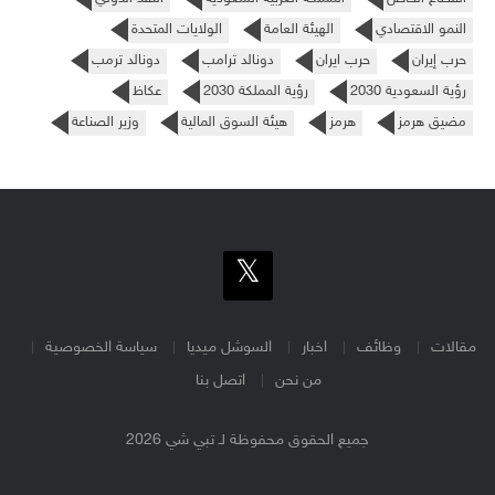
النمو الاقتصادي
الهيئة العامة
الولايات المتحدة
حرب إيران
حرب ايران
دونالد ترامب
دونالد ترمب
رؤية السعودية 2030
رؤية المملكة 2030
عكاظ
مضيق هرمز
هرمز
هيئة السوق المالية
وزير الصناعة
مقالات
وظائف
اخبار
السوشل ميديا
سياسة الخصوصية
من نحن
اتصل بنا
جميع الحقوق محفوظة لـ تبي شي 2026