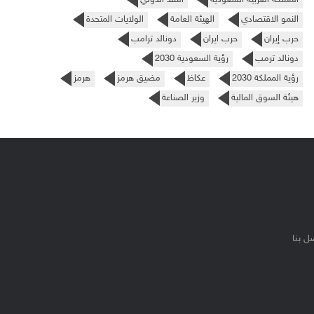
النمو الاقتصادي
الهيئة العامة
الولايات المتحدة
حرب إيران
حرب ايران
دونالد ترامب
دونالد ترمب
رؤية السعودية 2030
رؤية المملكة 2030
عكاظ
مضيق هرمز
هرمز
هيئة السوق المالية
وزير الصناعة
ل بنا