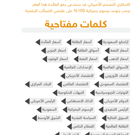
كاشكاري التضخم الأمريكي قد يستدعي رفع الفائدة هذا العام
ترمب يتوعد برسوم جمركية 100% على فارضي الضرائب الرقمية
كلمات مفتاحية
أرامكو السعودية
أسعار الطاقة
أسعار الفائدة
أسعار النفط
أسواق الطاقة
اسعار البنزين
اسعار الذهب
اسعار النفط
اسعار الوقود
الأسواق العالمية
الإمدادات العالمية
الاتحاد الأوروبي
الاقتصاد الأمريكي
الاقتصاد السعودي
الاقتصاد العالمي
البنك المركزي
التوترات الجيوسياسية
الجهات الحكومية
الدولار الأمريكي
الذكاء الاصطناعي
الرئيس الأمريكي
الرئيس التنفيذي
الرسوم الجمركية
السعودية
السوق المالية
السياسة النقدية
الشرق الأوسط
الطاقة العالمية
القطاع الخاص
المملكة العربية السعودية
النقد الدولي