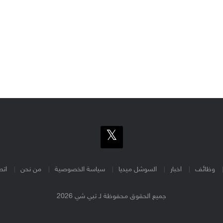
وظائف
اخبار
السوشل ميديا
سياسة الخصوصية
من نحن
اتص
جميع الحقوق محفوظة لـ تبي شي 2026