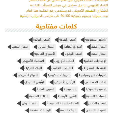
فرنسا تحث البنك الدولي على عدم التخلي عن هدف المناخ
الاتحاد الأوروبي لنا حق سيادي في فرض الضرائب التقنية
كاشكاري التضخم الأمريكي قد يستدعي رفع الفائدة هذا العام
ترمب يتوعد برسوم جمركية 100% على فارضي الضرائب الرقمية
كلمات مفتاحية
أرامكو السعودية
أسعار الطاقة
أسعار الفائدة
أسعار النفط
أسواق الطاقة
اسعار البنزين
اسعار الذهب
اسعار النفط
اسعار الوقود
الأسواق العالمية
الإمدادات العالمية
الاتحاد الأوروبي
الاقتصاد الأمريكي
الاقتصاد السعودي
الاقتصاد العالمي
البنك المركزي
التوترات الجيوسياسية
الجهات الحكومية
الدولار الأمريكي
الذكاء الاصطناعي
الرئيس الأمريكي
الرئيس التنفيذي
الرسوم الجمركية
السعودية
السوق المالية
السياسة النقدية
الشرق الأوسط
الطاقة العالمية
القطاع الخاص
المملكة العربية السعودية
النقد الدولي
النمو الاقتصادي
الهيئة العامة
الولايات المتحدة