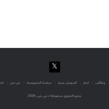
وظائف
اخبار
السوشل ميديا
سياسة الخصوصية
من نحن
اتص
جميع الحقوق محفوظة لـ تبي شي 2026