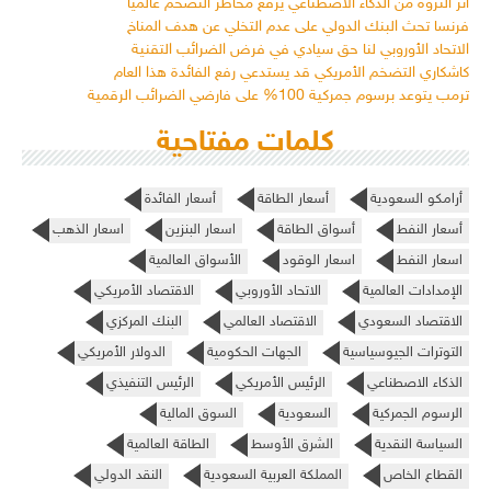
أثر الثروة من الذكاء الاصطناعي يرفع مخاطر التضخم عالمياً
فرنسا تحث البنك الدولي على عدم التخلي عن هدف المناخ
الاتحاد الأوروبي لنا حق سيادي في فرض الضرائب التقنية
كاشكاري التضخم الأمريكي قد يستدعي رفع الفائدة هذا العام
ترمب يتوعد برسوم جمركية 100% على فارضي الضرائب الرقمية
كلمات مفتاحية
أرامكو السعودية
أسعار الطاقة
أسعار الفائدة
أسعار النفط
أسواق الطاقة
اسعار البنزين
اسعار الذهب
اسعار النفط
اسعار الوقود
الأسواق العالمية
الإمدادات العالمية
الاتحاد الأوروبي
الاقتصاد الأمريكي
الاقتصاد السعودي
الاقتصاد العالمي
البنك المركزي
التوترات الجيوسياسية
الجهات الحكومية
الدولار الأمريكي
الذكاء الاصطناعي
الرئيس الأمريكي
الرئيس التنفيذي
الرسوم الجمركية
السعودية
السوق المالية
السياسة النقدية
الشرق الأوسط
الطاقة العالمية
القطاع الخاص
المملكة العربية السعودية
النقد الدولي