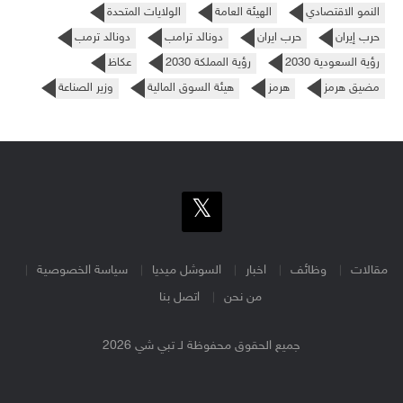
النمو الاقتصادي
الهيئة العامة
الولايات المتحدة
حرب إيران
حرب ايران
دونالد ترامب
دونالد ترمب
رؤية السعودية 2030
رؤية المملكة 2030
عكاظ
مضيق هرمز
هرمز
هيئة السوق المالية
وزير الصناعة
مقالات
وظائف
اخبار
السوشل ميديا
سياسة الخصوصية
من نحن
اتصل بنا
جميع الحقوق محفوظة لـ تبي شي 2026