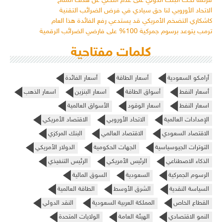
فرنسا تحث البنك الدولي على عدم التخلي عن هدف المناخ
الاتحاد الأوروبي لنا حق سيادي في فرض الضرائب التقنية
كاشكاري التضخم الأمريكي قد يستدعي رفع الفائدة هذا العام
ترمب يتوعد برسوم جمركية 100% على فارضي الضرائب الرقمية
كلمات مفتاحية
أرامكو السعودية
أسعار الطاقة
أسعار الفائدة
أسعار النفط
أسواق الطاقة
اسعار البنزين
اسعار الذهب
اسعار النفط
اسعار الوقود
الأسواق العالمية
الإمدادات العالمية
الاتحاد الأوروبي
الاقتصاد الأمريكي
الاقتصاد السعودي
الاقتصاد العالمي
البنك المركزي
التوترات الجيوسياسية
الجهات الحكومية
الدولار الأمريكي
الذكاء الاصطناعي
الرئيس الأمريكي
الرئيس التنفيذي
الرسوم الجمركية
السعودية
السوق المالية
السياسة النقدية
الشرق الأوسط
الطاقة العالمية
القطاع الخاص
المملكة العربية السعودية
النقد الدولي
النمو الاقتصادي
الهيئة العامة
الولايات المتحدة