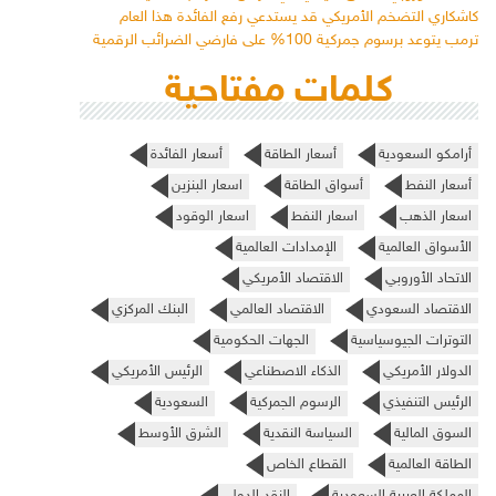
كاشكاري التضخم الأمريكي قد يستدعي رفع الفائدة هذا العام
ترمب يتوعد برسوم جمركية 100% على فارضي الضرائب الرقمية
كلمات مفتاحية
أرامكو السعودية
أسعار الطاقة
أسعار الفائدة
أسعار النفط
أسواق الطاقة
اسعار البنزين
اسعار الذهب
اسعار النفط
اسعار الوقود
الأسواق العالمية
الإمدادات العالمية
الاتحاد الأوروبي
الاقتصاد الأمريكي
الاقتصاد السعودي
الاقتصاد العالمي
البنك المركزي
التوترات الجيوسياسية
الجهات الحكومية
الدولار الأمريكي
الذكاء الاصطناعي
الرئيس الأمريكي
الرئيس التنفيذي
الرسوم الجمركية
السعودية
السوق المالية
السياسة النقدية
الشرق الأوسط
الطاقة العالمية
القطاع الخاص
المملكة العربية السعودية
النقد الدولي