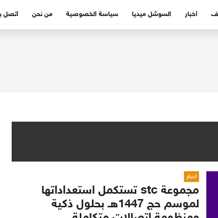
ف
اخبار
السوشل ميديا
سياسة الخصوصية
من نحن
اتصل بن
اخبار
مجموعة stc تستكمل استعداداتها
لموسم حج 1447هـ بحلول ذكية