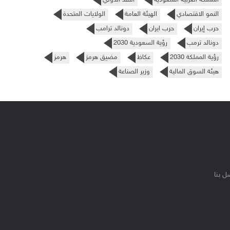
النمو الاقتصادي
الهيئة العامة
الولايات المتحدة
حرب إيران
حرب ايران
دونالد ترامب
دونالد ترمب
رؤية السعودية 2030
رؤية المملكة 2030
عكاظ
مضيق هرمز
هرمز
هيئة السوق المالية
وزير الصناعة
ل بنا