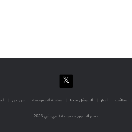
وظائف
اخبار
السوشل ميديا
سياسة الخصوصية
من نحن
اتص
جميع الحقوق محفوظة لـ تبي شي 2026